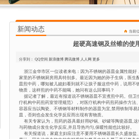
新闻动态
当前
超硬高速钢及丝锥的使
分享到：
QQ空间
新浪微博
腾讯微博
人人网
更多
浙江金华市区一位读者来电：因为不锈钢的器皿金属性能好
家里的不锈钢厨房用具特别多。最近因为她的孙子生病，医生
皿煎中药，哪知被儿媳妇看到就不让孩子服这些中药，说用不
物质，这样煎的中药不能喝，她问有这么回事吗？
据记者了解，最近有报道说不锈钢器皿不宜煮煎中药。但卫
疗机构中药煎药室管理规范》，对医疗机构中药煎药操作方法
容器应当以陶瓷、不锈钢等材料制作的器皿为宜,禁用铁制等易
皿，否则也会发生化学反应而出现有害物质。
有关专家认为，煎药的器具最好用砂锅、砂罐等陶瓷器皿,这
与药物成分发生化学反应,并且导热均匀,保暖性能也比较好。
有关报道说，家庭主妇应注意不要用不锈钢器皿长久盛放盐