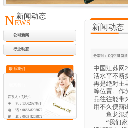
新闻动态
N
EWS
新闻动态
公司新闻
行业动态
分享到：
QQ空间
新浪
中国江苏网
联系我们
活水平不断
再是绝对主
联系我们
等位置。作
联系人：彭先生
品往往能带
手 机：13502697871
用不久便露
电 话：0663-8203872
鱼龙混杂
传 真：0663-8203872
“我们家的